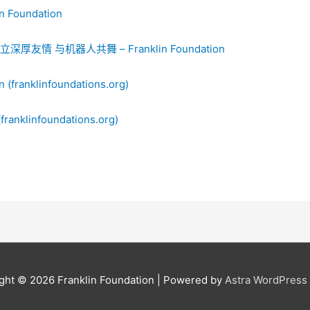
oundation
厚友情 与机器人共舞 – Franklin Foundation
franklinfoundations.org)
anklinfoundations.org)
ght © 2026
Franklin Foundation
| Powered by
Astra WordPres