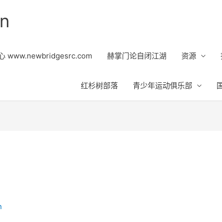
on
ww.newbridgesrc.com
赫掌门论自闭江湖
资源
红杉树部落
青少年运动俱乐部
n