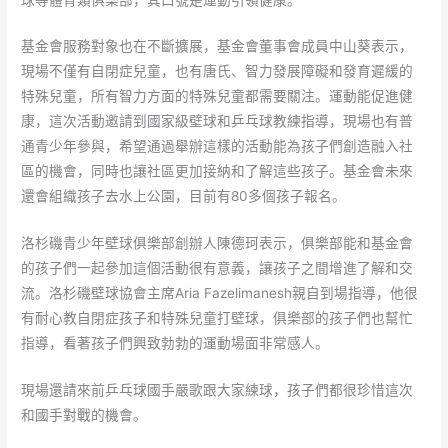
基金會服務對象也在不斷擴展，基金會董事會成員中山葵表示，
現場不僅有自閉症兒童，也有唐氏、智力發展障礙和發育遲緩的
特殊兒童，所有智力方面的特殊兒童都需要關注。運動能促進健
康，這次活動邀請到國家級壁球和乒乓球教練指導，現場也有普
通青少年參與，希望通過舉辦這樣的活動能為孩子們創造融入社
區的機會，同時也讓社區更加接納和了解這些孩子。基金會未來
還會組織孩子去水上公園，目前有80多個孩子報名。
洛杉磯青少年壁球俱樂部創辦人陳德珂表示，俱樂部能和基金會
的孩子們一起參加這個活動很有意義，讓孩子之間增進了解和交
流。洛杉磯壁球協會主席Aria Fazelimanesh親自到場指導，他很
有耐心教自閉症孩子和特殊兒童打壁球，俱樂部的孩子們也幫忙
指導，看著孩子們興致勃勃的運動場面非常感人。
現場還請來前乒乓球國手嚴歌跟大家練球，孩子們都很珍惜這次
和國手對戰的機會。