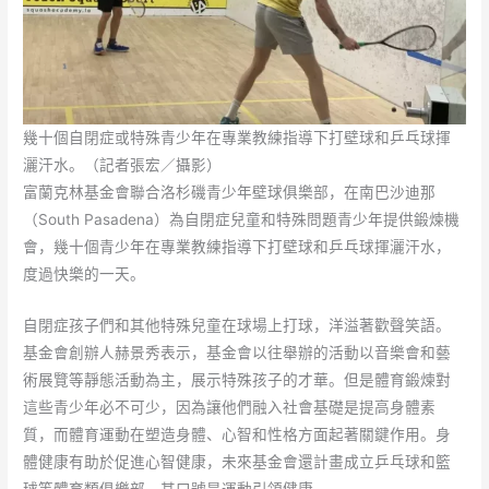
幾十個自閉症或特殊青少年在專業教練指導下打壁球和乒乓球揮
灑汗水。（記者張宏／攝影）
富蘭克林基金會聯合洛杉磯青少年壁球俱樂部，在南巴沙迪那
（South Pasadena）為自閉症兒童和特殊問題青少年提供鍛煉機
會，幾十個青少年在專業教練指導下打壁球和乒乓球揮灑汗水，
度過快樂的一天。
自閉症孩子們和其他特殊兒童在球場上打球，洋溢著歡聲笑語。
基金會創辦人赫景秀表示，基金會以往舉辦的活動以音樂會和藝
術展覽等靜態活動為主，展示特殊孩子的才華。但是體育鍛煉對
這些青少年必不可少，因為讓他們融入社會基礎是提高身體素
質，而體育運動在塑造身體、心智和性格方面起著關鍵作用。身
體健康有助於促進心智健康，未來基金會還計畫成立乒乓球和籃
球等體育類俱樂部，其口號是運動引領健康。