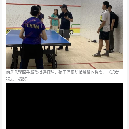
前乒乓球國手嚴歌指導打球，孩子們很珍惜練習的機會。（記者
張宏／攝影）