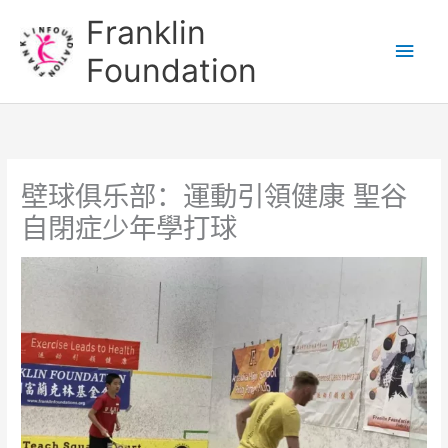
跳
主
Franklin
至
菜
Foundation
内
容
单
壁球俱乐部：運動引領健康 聖谷
自閉症少年學打球