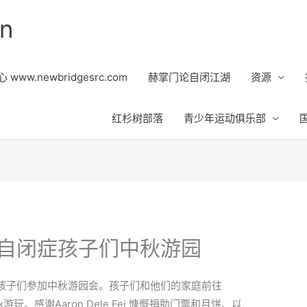
on
ww.newbridgesrc.com
赫掌门论自闭江湖
资源
红杉树部落
青少年运动俱乐部
自闭症孩子们中秋游园
孩子们参加中秋游园会。孩子们和他们的家庭前往
nt Park游玩。感谢Aaron Dele Fei 慷慨捐助门票和月饼、以