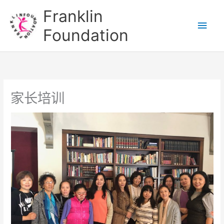
跳
主
Franklin
至
菜
Foundation
内
容
单
家长培训